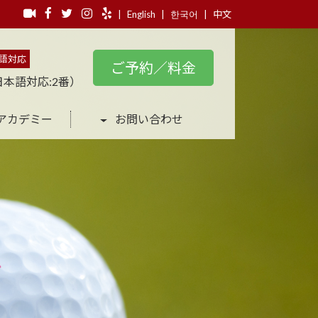
|
English
|
한국어
|
中文
語対応
ご予約／料金
日本語対応:2番）
アカデミー
お問い合わせ