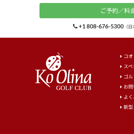
ご予約／料
+1 808-676-5300
（日
コオ
スペ
ゴル
お問
よく
新型