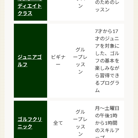
のためのレ
ディエイト
ン
ッスン
クラス
7才から17
才のジュニ
アを対象に
グル
した、ゴル
ジュニアゴ
ビギナ
ープレ
フの基本を
ルフ
ー
ッス
楽しみなが
ン
ら習得でき
るプログラ
ム
月～土曜日
グル
の午後1時
ゴルフクリ
ープレ
全て
から1時間
ニック
ッス
のスキルア
ン
ップ