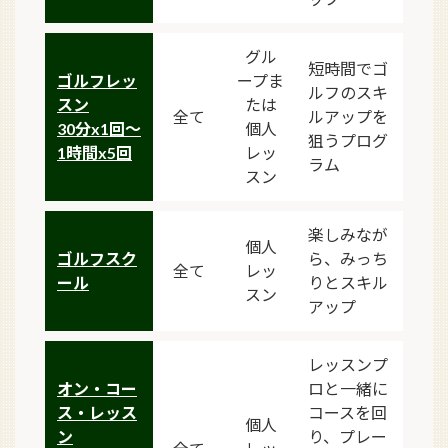
グル
短時間でゴ
ゴルフレッ
ープま
ルフのスキ
スン
たは
全て
ルアップを
30分x1回～
個人
狙うプログ
1時間x5回
レッ
ラム
スン
楽しみなが
個人
ゴルフスク
ら、みっち
全て
レッ
ール
りとスキル
スン
アップ
レッスンプ
オン・コー
ロと一緒に
ス・レッス
コースを回
個人
ン
り、プレー