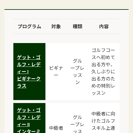
プログラム
対象
種類
内容
ゴルフコー
ゲット・ゴ
スへ初めて
グル
ルフ・レデ
出る方や、
ビギナ
ープレ
ィー I
久しぶりに
ー
ッス
ビギナーク
出る方のた
ン
ラス
めの特別レ
ッスン
ゲット・ゴ
中級者に向
ルフ・レデ
グル
けたゴルフ
ィー II
ープレ
中級者
スキル上達
インターミ
ッス