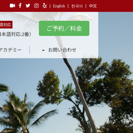
|
English
|
한국어
|
中文
語対応
ご予約／料金
日本語対応:2番）
アカデミー
お問い合わせ