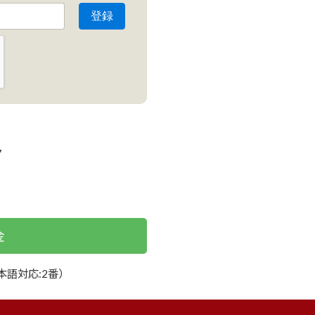
7
金
本語対応:2番）