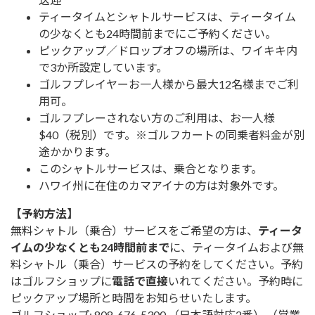
ティータイムとシャトルサービスは、ティータイム
の少なくとも24時間前までにご予約ください。
ピックアップ／ドロップオフの場所は、ワイキキ内
で3か所設定しています。
ゴルフプレイヤーお一人様から最大12名様までご利
用可。
ゴルフプレーされない方のご利用は、お一人様
$40（税別）です。※ゴルフカートの同乗者料金が別
途かかります。
このシャトルサービスは、乗合となります。
ハワイ州に在住のカマアイナの方は対象外です。
【予約方法】
無料シャトル（乗合）サービスをご希望の方は、
ティータ
イムの少なくとも24時間前まで
に、ティータイムおよび無
料シャトル（乗合）サービスの予約をしてください。予約
はゴルフショップに
電話で直接
いれてください。予約時に
ピックアップ場所と時間をお知らせいたします。
ゴルフショップ: 808-676-5300 （日本語対応2番） （営業