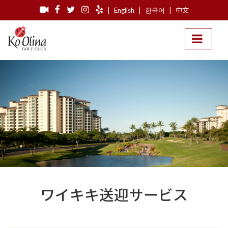
|
English
|
한국어
|
中文
ワイキキ送迎サービス