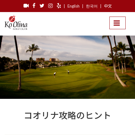
|
English
|
한국어
|
中文
コオリナ攻略のヒント